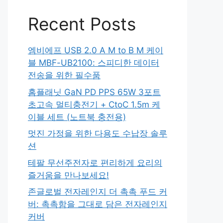
Recent Posts
엠비에프 USB 2.0 A M to B M 케이
블 MBF-UB2100: 스피디한 데이터
전송을 위한 필수품
홈플래닛 GaN PD PPS 65W 3포트
초고속 멀티충전기 + CtoC 1.5m 케
이블 세트 (노트북 충전용)
멋진 가정을 위한 다용도 수납장 솔루
션
테팔 무선주전자로 편리하게 요리의
즐거움을 만나보세요!
존글로벌 전자레인지 더 촉촉 푸드 커
버: 촉촉함을 그대로 담은 전자레인지
커버