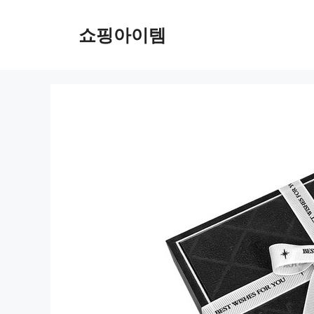
컨
텐
쇼핑아이템
츠
로
건
너
뛰
기