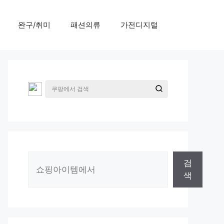
완구/취미
패션의류
가전디지털
검
검
색
색