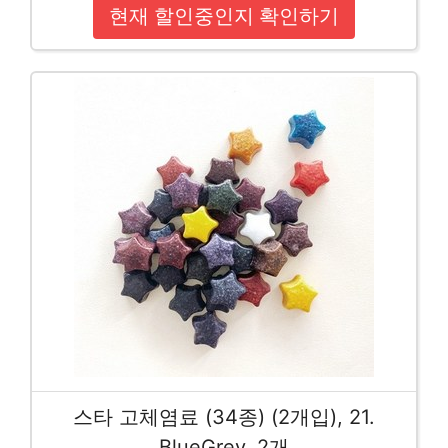
현재 할인중인지 확인하기
스타 고체염료 (34종) (2개입), 21.
BlueGrey, 2개