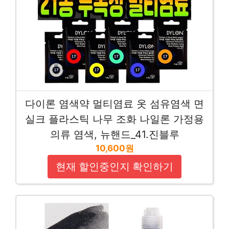
다이론 염색약 멀티염료 옷 섬유염색 면
실크 플라스틱 나무 조화 나일론 가정용
의류 염색, 뉴핸드_41.진블루
10,600원
현재 할인중인지 확인하기