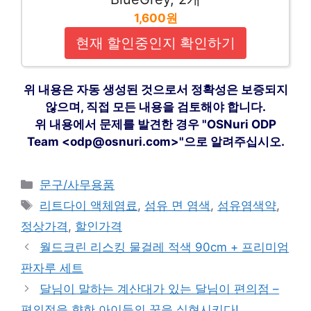
1,600원
현재 할인중인지 확인하기
위 내용은 자동 생성된 것으로서 정확성은 보증되지
않으며, 직접 모든 내용을 검토해야 합니다.
위 내용에서 문제를 발견한 경우 "OSNuri ODP
Team <odp@osnuri.com>"으로 알려주십시오.
카
문구/사무용품
테
태
리트다이 액체염료
,
섬유 면 염색
,
섬유염색약
,
고
그
정상가격
,
할인가격
리
월드크린 리스킹 물걸레 적색 90cm + 프리미엄
판자루 세트
달님이 말하는 계산대가 있는 달님이 편의점 –
편의점을 향한 아이들의 꿈을 실현시키다!