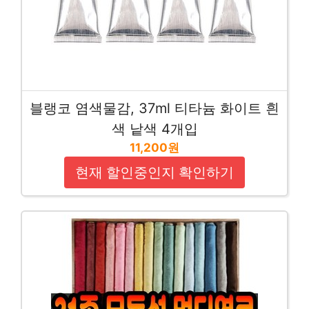
블랭코 염색물감, 37ml 티타늄 화이트 흰
색 낱색 4개입
11,200원
현재 할인중인지 확인하기