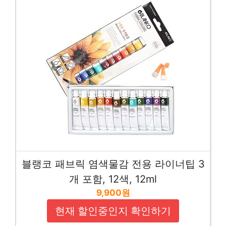
블랭코 패브릭 염색물감 전용 라이너팁 3
개 포함, 12색, 12ml
9,900원
현재 할인중인지 확인하기