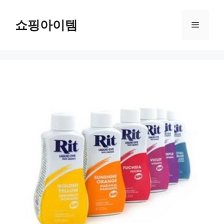
컨
텐
쇼핑아이템
메
츠
로
뉴
건
너
뛰
기