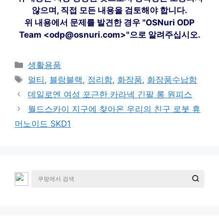
않으며, 직접 모든 내용을 검토해야 합니다.
위 내용에서 문제를 발견한 경우 "OSNuri ODP
Team <odp@osnuri.com>"으로 알려주십시오.
카
생활용품
테
태
멀티
,
블랑블랙
,
정리함
,
화장품
,
화장품수납함
고
그
데일로엔 여성 포근한 카라넥 긴팔 롱 원피스
리
월드스카이 지구에 찾아온 우리의 친구 로봇 휴
머노이드 SKD1