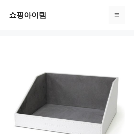
컨
텐
쇼핑아이템
메
츠
로
뉴
건
너
뛰
기