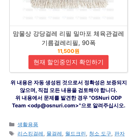
맘물상 강당걸레 리필 밀마포 체육관걸레
기름걸레리필, 90폭
11,500원
현재 할인중인지 확인하기
위 내용은 자동 생성된 것으로서 정확성은 보증되지
않으며, 직접 모든 내용을 검토해야 합니다.
위 내용에서 문제를 발견한 경우 "OSNuri ODP
Team <odp@osnuri.com>"으로 알려주십시오.
카
생활용품
테
태
리스킹걸레
,
물걸레
,
월드크린
,
청소 도구
,
판자