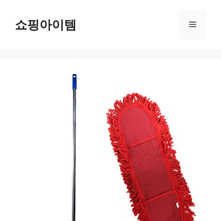
컨
텐
쇼핑아이템
메
츠
로
뉴
건
너
뛰
기