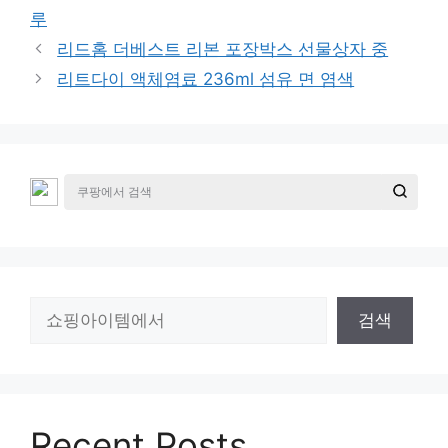
고
그
루
리
리드홈 더베스트 리본 포장박스 선물상자 중
리트다이 액체염료 236ml 섬유 면 염색
검
검색
색
Recent Posts