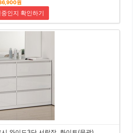
36,900원
인중인지 확인하기
시 와이드3단 서랍장, 화이트(무광)