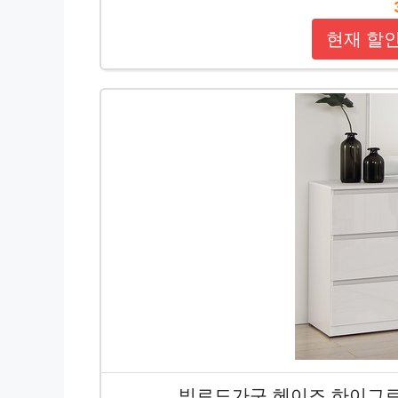
현재 할
빅로드가구 헤이즈 하이그로