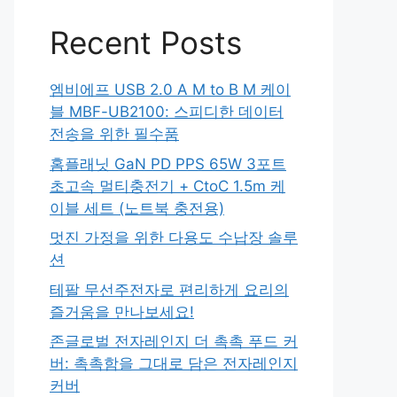
Recent Posts
엠비에프 USB 2.0 A M to B M 케이
블 MBF-UB2100: 스피디한 데이터
전송을 위한 필수품
홈플래닛 GaN PD PPS 65W 3포트
초고속 멀티충전기 + CtoC 1.5m 케
이블 세트 (노트북 충전용)
멋진 가정을 위한 다용도 수납장 솔루
션
테팔 무선주전자로 편리하게 요리의
즐거움을 만나보세요!
존글로벌 전자레인지 더 촉촉 푸드 커
버: 촉촉함을 그대로 담은 전자레인지
커버