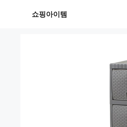
컨
텐
쇼핑아이템
츠
로
건
너
뛰
기