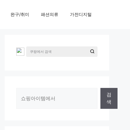
완구/취미
패션의류
가전디지털
검
검
색
색