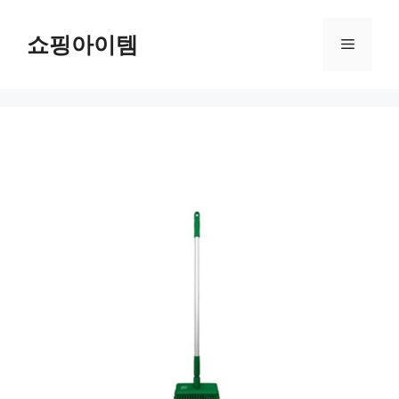
컨
텐
쇼핑아이템
메
츠
로
뉴
건
너
뛰
기