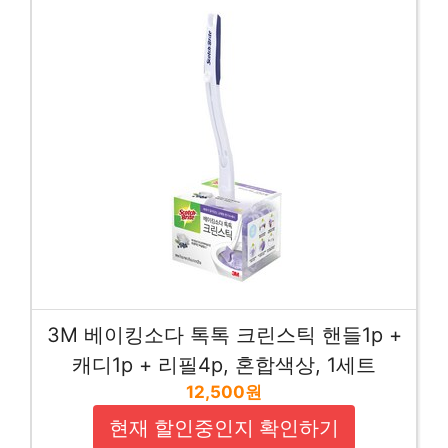
3M 베이킹소다 톡톡 크린스틱 핸들1p +
캐디1p + 리필4p, 혼합색상, 1세트
12,500원
현재 할인중인지 확인하기