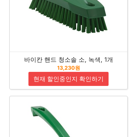
바이칸 핸드 청소솔 소, 녹색, 1개
13,230원
현재 할인중인지 확인하기