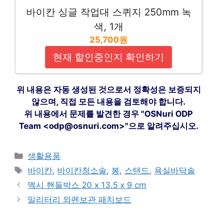
바이칸 싱글 작업대 스퀴지 250mm 녹
색, 1개
25,700원
현재 할인중인지 확인하기
위 내용은 자동 생성된 것으로서 정확성은 보증되지
않으며, 직접 모든 내용을 검토해야 합니다.
위 내용에서 문제를 발견한 경우 "OSNuri ODP
Team <odp@osnuri.com>"으로 알려주십시오.
카
생활용품
테
태
바이칸
,
바이칸청소솔
,
봉
,
스탠드
,
욕실바닥솔
고
그
멕시 핸들박스 20 x 13.5 x 9 cm
리
밀리터리 와펜보관 패치보드