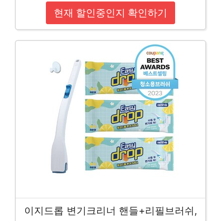
현재 할인중인지 확인하기
이지드롭 변기크리너 핸들+리필브러쉬,