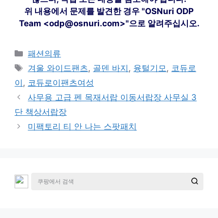
위 내용에서 문제를 발견한 경우 "OSNuri ODP
Team <odp@osnuri.com>"으로 알려주십시오.
카
패션의류
테
태
겨울 와이드팬츠
,
골덴 바지
,
융털기모
,
코듀로
고
그
이
,
코듀로이팬츠여성
리
사무용 고급 펜 목재서랍 이동서랍장 사무실 3
단 책상서랍장
미팩토리 티 안 나는 스팟패치