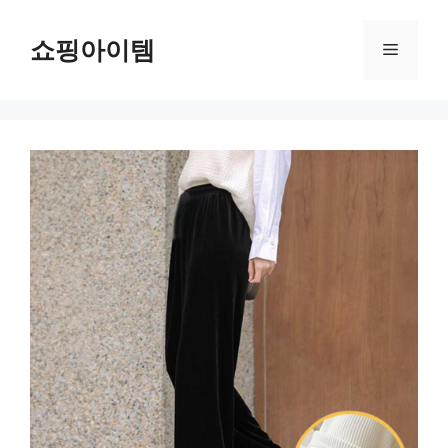
컨
텐
쇼핑아이템
메
츠
로
뉴
건
너
뛰
기