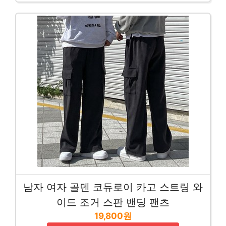
남자 여자 골덴 코듀로이 카고 스트링 와
이드 조거 스판 밴딩 팬츠
19,800원