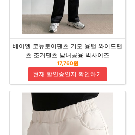
베이엘 코듀로이팬츠 기모 융털 와이드팬
츠 조거팬츠 남녀공용 빅사이즈
17,760원
현재 할인중인지 확인하기