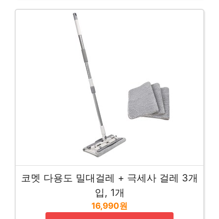
코멧 다용도 밀대걸레 + 극세사 걸레 3개
입, 1개
16,990원