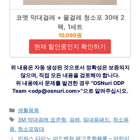
코멧 막대걸레 + 물걸레 청소포 30매 2
팩, 1세트
10,090원
현재 할인중인지 확인하기
위 내용은 자동 생성된 것으로서 정확성은 보증되지
않으며, 직접 모든 내용을 검토해야 합니다.
위 내용에서 문제를 발견한 경우 "OSNuri ODP
Team <odp@osnuri.com>"으로 알려주십시오.
카
생활용품
테
태
3M 막대걸레 표준형
,
걸레
,
밀대용패드
,
청소용
고
그
품
,
청소포밀대
리
키저스 다이노 어드벤처 레고호환블록 – 어린이