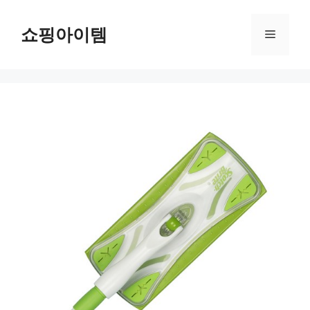
컨
텐
쇼핑아이템
메
츠
로
뉴
건
너
뛰
기