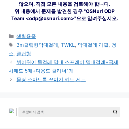
않으며, 직접 모든 내용을 검토해야 합니다.
위 내용에서 문제를 발견한 경우 "OSNuri ODP
Team <odp@osnuri.com>"으로 알려주십시오.
카
생활용품
테
태
3m클립형막대걸레
,
TWKL
,
막대걸레 리필
,
청
고
그
소
,
클립형
리
뷔이위이 물걸레 밀대 스프레이 밀대걸레+극세
사패드 5매+다용도 클리너1개
몰랑 스마트톡 꾸미기 키트 세트