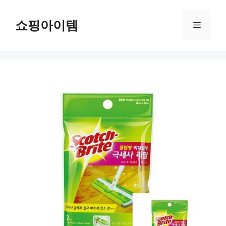
컨
텐
쇼핑아이템
메
츠
로
뉴
건
너
뛰
기