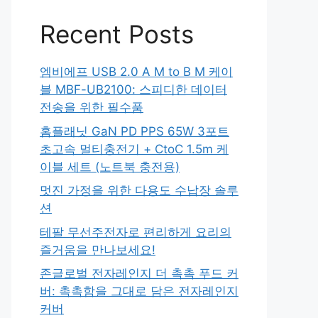
Recent Posts
엠비에프 USB 2.0 A M to B M 케이
블 MBF-UB2100: 스피디한 데이터
전송을 위한 필수품
홈플래닛 GaN PD PPS 65W 3포트
초고속 멀티충전기 + CtoC 1.5m 케
이블 세트 (노트북 충전용)
멋진 가정을 위한 다용도 수납장 솔루
션
테팔 무선주전자로 편리하게 요리의
즐거움을 만나보세요!
존글로벌 전자레인지 더 촉촉 푸드 커
버: 촉촉함을 그대로 담은 전자레인지
커버