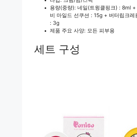
타입: 크림/밤/스틱
용량(중량): 네일(트윙클핑크) : 8ml 
비 마일드 선쿠션 : 15g + 버터립크레
: 3g
제품 주요 사양: 모든 피부용
세트 구성