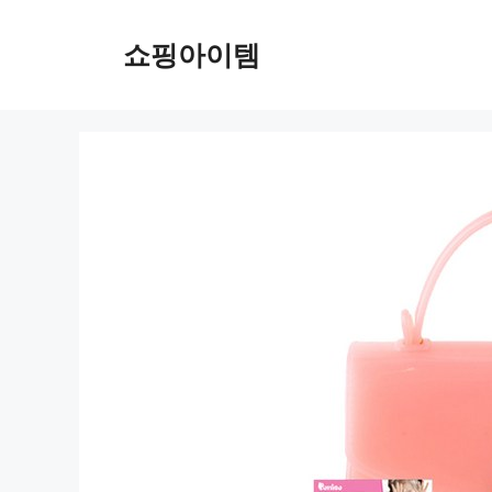
컨
텐
쇼핑아이템
츠
로
건
너
뛰
기