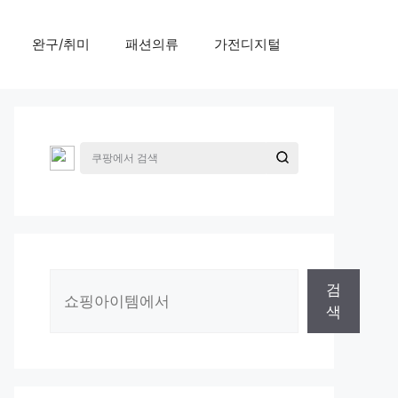
완구/취미
패션의류
가전디지털
검
검
색
색