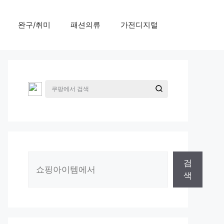
완구/취미
패션의류
가전디지털
검
검
색
색