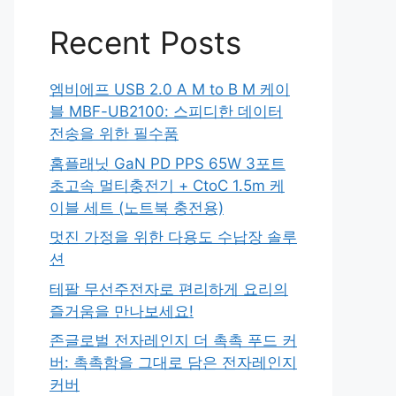
Recent Posts
엠비에프 USB 2.0 A M to B M 케이
블 MBF-UB2100: 스피디한 데이터
전송을 위한 필수품
홈플래닛 GaN PD PPS 65W 3포트
초고속 멀티충전기 + CtoC 1.5m 케
이블 세트 (노트북 충전용)
멋진 가정을 위한 다용도 수납장 솔루
션
테팔 무선주전자로 편리하게 요리의
즐거움을 만나보세요!
존글로벌 전자레인지 더 촉촉 푸드 커
버: 촉촉함을 그대로 담은 전자레인지
커버