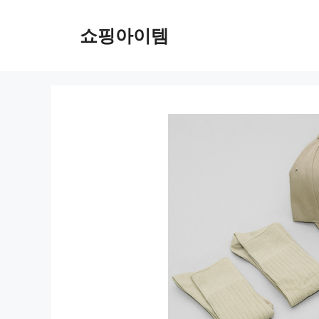
컨
텐
쇼핑아이템
츠
로
건
너
뛰
기