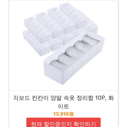
긱보드 칸칸이 양말 속옷 정리함 10P, 화
이트
13,910원
현재 할인중인지 확인하기