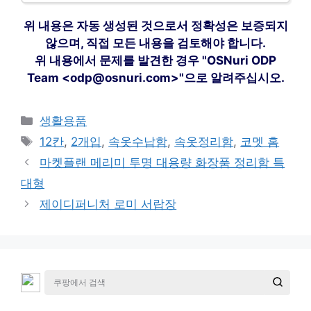
위 내용은 자동 생성된 것으로서 정확성은 보증되지
않으며, 직접 모든 내용을 검토해야 합니다.
위 내용에서 문제를 발견한 경우 "OSNuri ODP
Team <odp@osnuri.com>"으로 알려주십시오.
카
생활용품
테
태
12칸
,
2개입
,
속옷수납함
,
속옷정리함
,
코멧 홈
고
그
마켓플랜 메리미 투명 대용량 화장품 정리함 특
리
대형
제이디퍼니처 로미 서랍장