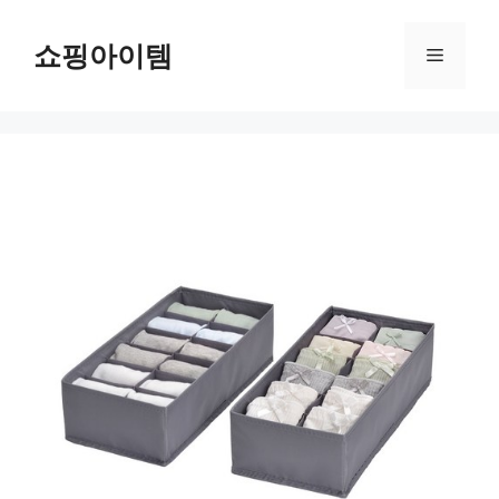
컨
텐
쇼핑아이템
메
츠
로
뉴
건
너
뛰
기