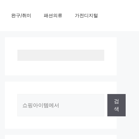
완구/취미
패션의류
가전디지털
검
검
색
색