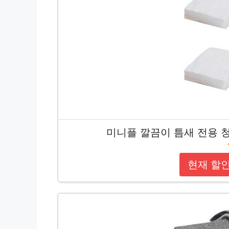
미니플 깔끔이 틈새 전용 청
현재 할