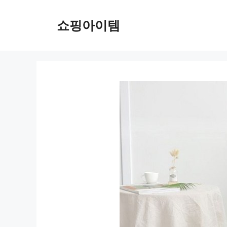
컨
텐
쇼핑아이템
츠
로
건
너
뛰
기