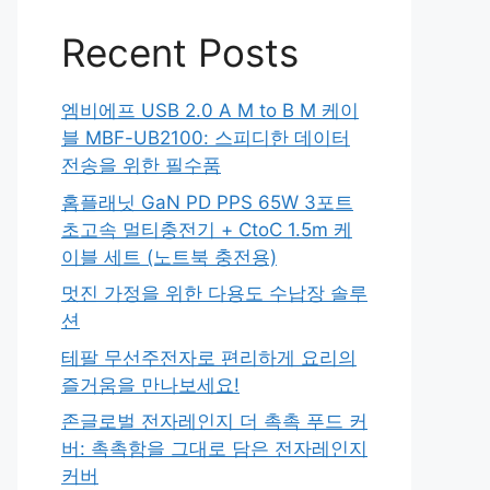
Recent Posts
엠비에프 USB 2.0 A M to B M 케이
블 MBF-UB2100: 스피디한 데이터
전송을 위한 필수품
홈플래닛 GaN PD PPS 65W 3포트
초고속 멀티충전기 + CtoC 1.5m 케
이블 세트 (노트북 충전용)
멋진 가정을 위한 다용도 수납장 솔루
션
테팔 무선주전자로 편리하게 요리의
즐거움을 만나보세요!
존글로벌 전자레인지 더 촉촉 푸드 커
버: 촉촉함을 그대로 담은 전자레인지
커버