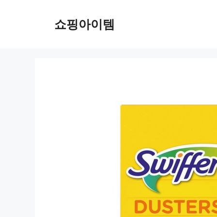
컨
텐
쇼핑아이템
츠
로
건
너
뛰
기