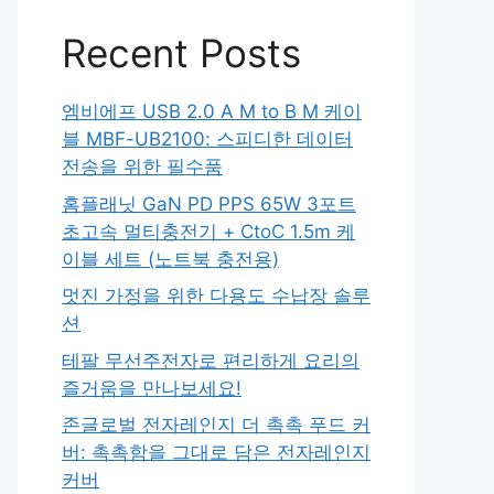
Recent Posts
엠비에프 USB 2.0 A M to B M 케이
블 MBF-UB2100: 스피디한 데이터
전송을 위한 필수품
홈플래닛 GaN PD PPS 65W 3포트
초고속 멀티충전기 + CtoC 1.5m 케
이블 세트 (노트북 충전용)
멋진 가정을 위한 다용도 수납장 솔루
션
테팔 무선주전자로 편리하게 요리의
즐거움을 만나보세요!
존글로벌 전자레인지 더 촉촉 푸드 커
버: 촉촉함을 그대로 담은 전자레인지
커버