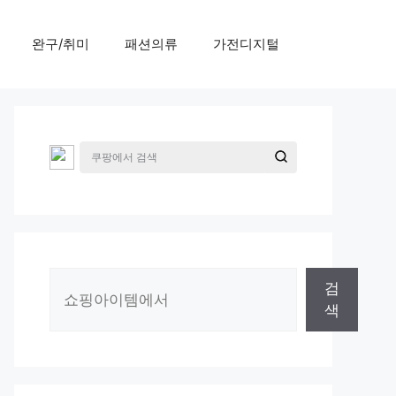
완구/취미
패션의류
가전디지털
검
검
색
색