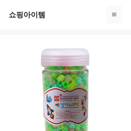
컨
텐
쇼핑아이템
메
츠
로
뉴
건
너
뛰
기