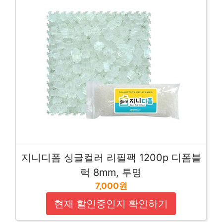
지니디폼 싱글컬러 리필팩 1200p 디폼블
럭 8mm, 투명
7,000원
현재 할인중인지 확인하기