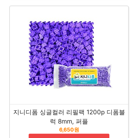
지니디폼 싱글컬러 리필팩 1200p 디폼블
럭 8mm, 퍼플
6,650원