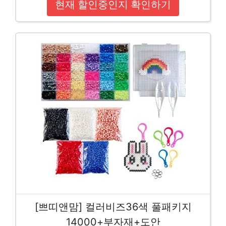
현재 할인중인지 확인하기
[쁘띠앤맘] 컬러비즈36색 풀패키지
14000+부자재+도안