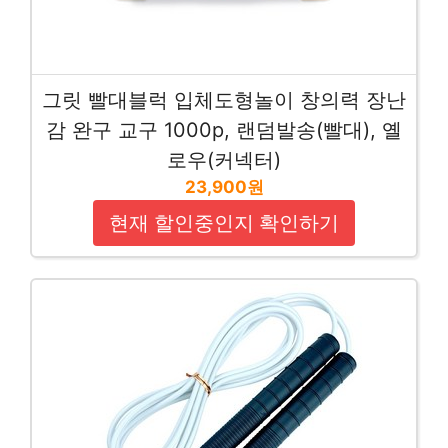
그릿 빨대블럭 입체도형놀이 창의력 장난
감 완구 교구 1000p, 랜덤발송(빨대), 옐
로우(커넥터)
23,900원
현재 할인중인지 확인하기