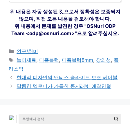
위 내용은 자동 생성된 것으로서 정확성은 보증되지
않으며, 직접 모든 내용을 검토해야 합니다.
위 내용에서 문제를 발견한 경우 "OSNuri ODP
Team <odp@osnuri.com>"으로 알려주십시오.
카
완구/취미
테
태
놀이재료
,
디폼블럭
,
디폼블럭8mm
,
창의성
,
플
고
그
라스틱
리
현대적 디자인의 앤티스 슬라이드 보조 테이블
달콤한 멜로디가 가득한 콩지래빗 애착인형