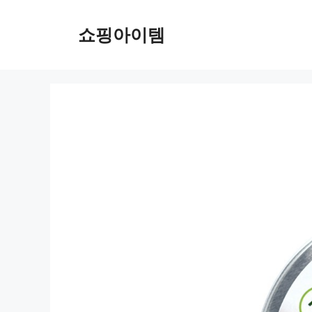
컨
텐
쇼핑아이템
츠
로
건
너
뛰
기