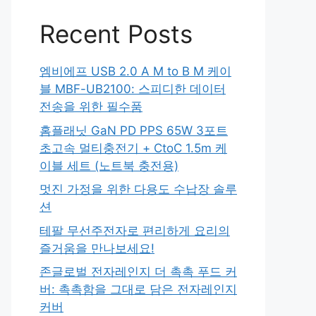
Recent Posts
엠비에프 USB 2.0 A M to B M 케이
블 MBF-UB2100: 스피디한 데이터
전송을 위한 필수품
홈플래닛 GaN PD PPS 65W 3포트
초고속 멀티충전기 + CtoC 1.5m 케
이블 세트 (노트북 충전용)
멋진 가정을 위한 다용도 수납장 솔루
션
테팔 무선주전자로 편리하게 요리의
즐거움을 만나보세요!
존글로벌 전자레인지 더 촉촉 푸드 커
버: 촉촉함을 그대로 담은 전자레인지
커버