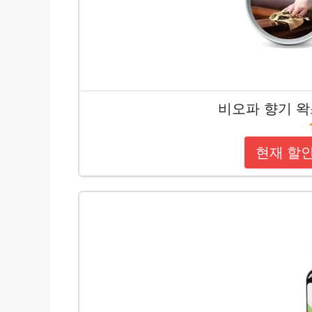
비오파 향기 왁스
현재 할