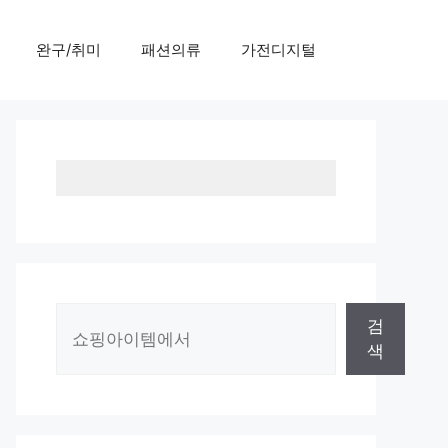
완구/취미
패션의류
가전디지털
검
검
색
색