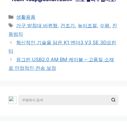
카
생활용품
테
태
가구 받침대 바퀴형
,
건조기
,
높이조절
,
수평
,
진
고
그
동방지
리
혁신적인 기술을 담은 K1 엔더3 V3 SE 3D프린
터
유그린 USB2.0 AM BM 케이블 – 고품질 소재
로 안정적인 전송 보장