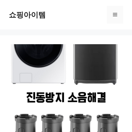
컨
텐
쇼핑아이템
메
츠
로
뉴
건
너
뛰
기