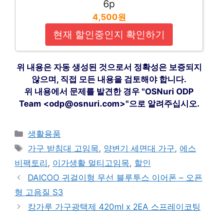
6p
4,500원
현재 할인중인지 확인하기
위 내용은 자동 생성된 것으로서 정확성은 보증되지
않으며, 직접 모든 내용을 검토해야 합니다.
위 내용에서 문제를 발견한 경우 "OSNuri ODP
Team <odp@osnuri.com>"으로 알려주십시오.
카
생활용품
테
태
가구 받침대 고임목
,
양변기 세면대 가구
,
에스
고
그
비팩토리
,
이가생활 멀티고임목
,
할인
리
DAICOO 귀걸이형 무선 블루투스 이어폰 – 오픈
형 고음질 S3
캉가루 가구광택제 420ml x 2EA 스프레이코팅