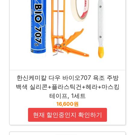
한신케미칼 다우 바이오707 욕조 주방
백색 실리콘+플라스틱건+헤라+마스킹
테이프, 1세트
16,600원
현재 할인중인지 확인하기