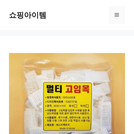
컨
텐
쇼핑아이템
메
츠
로
뉴
건
너
뛰
기