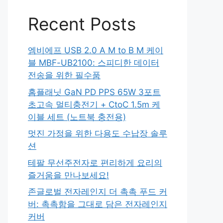
Recent Posts
엠비에프 USB 2.0 A M to B M 케이
블 MBF-UB2100: 스피디한 데이터
전송을 위한 필수품
홈플래닛 GaN PD PPS 65W 3포트
초고속 멀티충전기 + CtoC 1.5m 케
이블 세트 (노트북 충전용)
멋진 가정을 위한 다용도 수납장 솔루
션
테팔 무선주전자로 편리하게 요리의
즐거움을 만나보세요!
존글로벌 전자레인지 더 촉촉 푸드 커
버: 촉촉함을 그대로 담은 전자레인지
커버