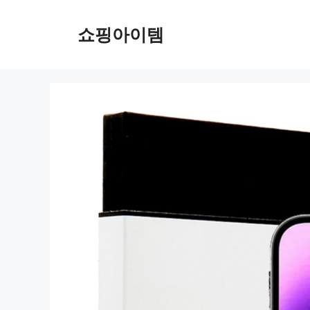
컨
텐
쇼핑아이템
츠
로
건
너
뛰
기