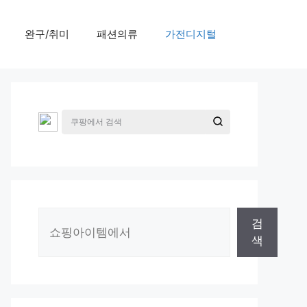
완구/취미
패션의류
가전디지털
검
검
색
색