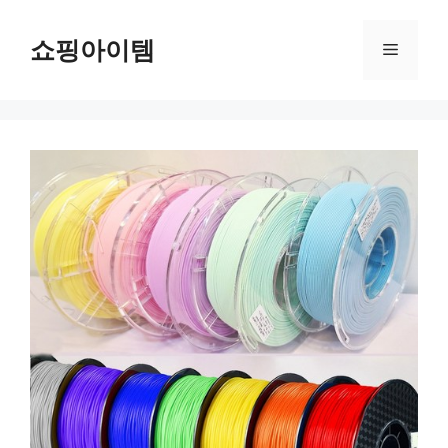
컨
텐
쇼핑아이템
메
츠
로
뉴
건
너
뛰
기