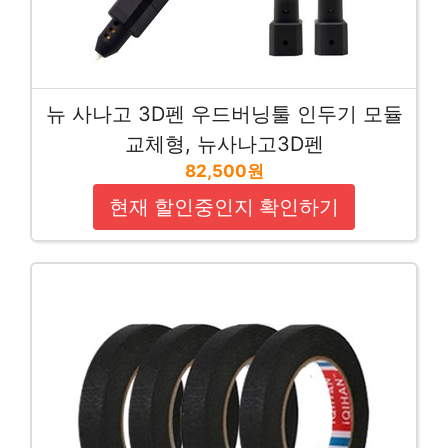
뉴 사나고 3D펜 우드버닝툴 인두기 모듈
교체형, 뉴사나고3D펜
82,500원
현재 할인중인지 확인하기