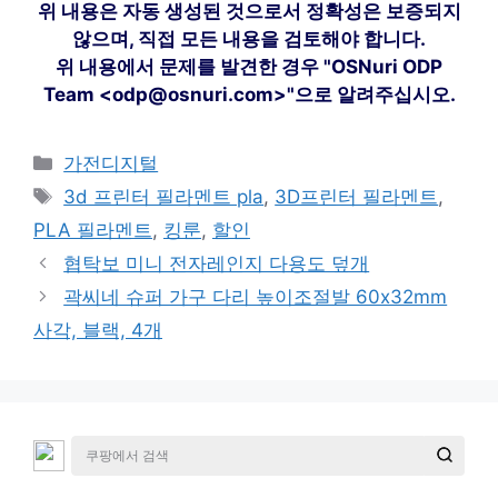
위 내용은 자동 생성된 것으로서 정확성은 보증되지
않으며, 직접 모든 내용을 검토해야 합니다.
위 내용에서 문제를 발견한 경우 "OSNuri ODP
Team <odp@osnuri.com>"으로 알려주십시오.
카
가전디지털
테
태
3d 프린터 필라멘트 pla
,
3D프린터 필라멘트
,
고
그
PLA 필라멘트
,
킹룬
,
할인
리
협탁보 미니 전자레인지 다용도 덮개
곽씨네 슈퍼 가구 다리 높이조절발 60x32mm
사각, 블랙, 4개