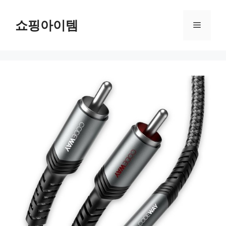
컨
텐
쇼핑아이템
메
츠
로
뉴
건
너
뛰
기