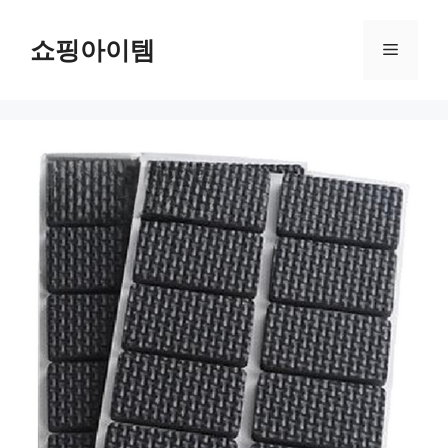
컨
텐
쇼핑아이템
메
츠
로
뉴
건
너
뛰
기