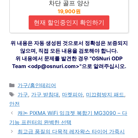
차단 골프 양산
19,900원
현재 할인중인지 확인하기
위 내용은 자동 생성된 것으로서 정확성은 보증되지
않으며, 직접 모든 내용을 검토해야 합니다.
위 내용에서 문제를 발견한 경우 "OSNuri ODP
Team <odp@osnuri.com>"으로 알려주십시오.
카
가구/홈인테리어
테
태
가구
,
가구 받침대
,
마켓피아
,
미끄럼방지 패드
,
고
그
안전
리
캐논 PIXMA WiFi 잉크젯 복합기 MG3090 – 다
기능 프린터의 완벽한 선택
최고급 품질의 다목적 레자왁스 타이어 가죽시