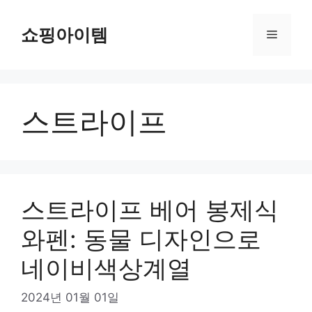
컨
텐
쇼핑아이템
메
츠
로
뉴
건
너
스트라이프
뛰
기
스트라이프 베어 봉제식
와펜: 동물 디자인으로
네이비색상계열
2024년 01월 01일