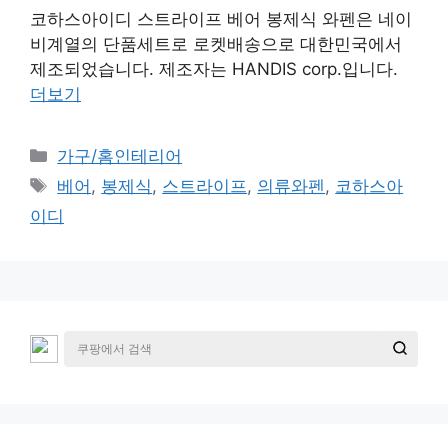
코하스아이디 스트라이프 베어 봉제식 와펜은 네이
비계열의 단품세트로 로켓배송으로 대한민국에서
제조되었습니다. 제조자는 HANDIS corp.입니다.
더보기
카
가구/홈인테리어
테
태
베어
,
봉제식
,
스트라이프
,
의류와펜
,
코하스아
고
그
이디
리