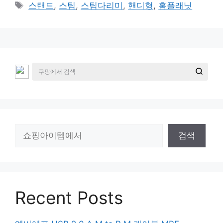
테
태
스탠드
,
스팀
,
스팀다리미
,
핸디형
,
홈플래닛
고
그
리
검
검색
색
Recent Posts