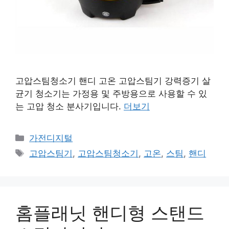
고압스팀청소기 핸디 고온 고압스팀기 강력증기 살
균기 청소기는 가정용 및 주방용으로 사용할 수 있
는 고압 청소 분사기입니다.
더보기
카
가전디지털
테
태
고압스팀기
,
고압스팀청소기
,
고온
,
스팀
,
핸디
고
그
리
홈플래닛 핸디형 스탠드