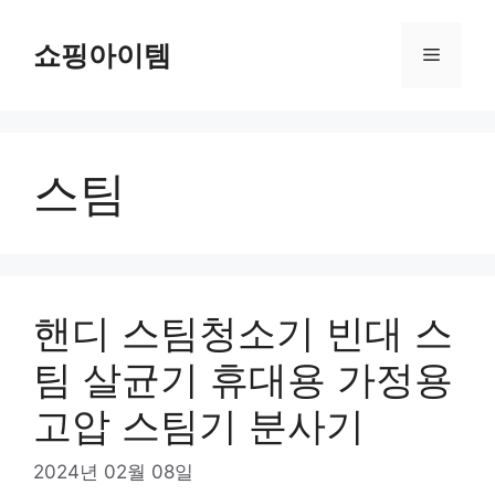
컨
텐
쇼핑아이템
메
츠
로
뉴
건
너
스팀
뛰
기
핸디 스팀청소기 빈대 스
팀 살균기 휴대용 가정용
고압 스팀기 분사기
2024년 02월 08일