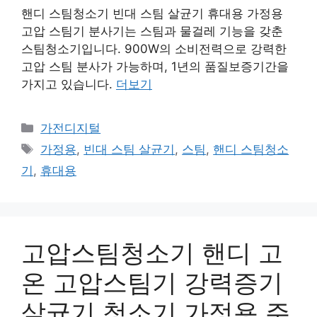
핸디 스팀청소기 빈대 스팀 살균기 휴대용 가정용
고압 스팀기 분사기는 스팀과 물걸레 기능을 갖춘
스팀청소기입니다. 900W의 소비전력으로 강력한
고압 스팀 분사가 가능하며, 1년의 품질보증기간을
가지고 있습니다.
더보기
카
가전디지털
테
태
가정용
,
빈대 스팀 살균기
,
스팀
,
핸디 스팀청소
고
그
기
,
휴대용
리
고압스팀청소기 핸디 고
온 고압스팀기 강력증기
살균기 청소기 가정용 주