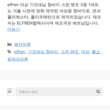
elfren 여성 기모데님 청바지 스판 팬츠 3종 1세트
는 겨울 시즌에 맞춰 제작된 여성용 청바지로, 면과
폴리에스터, 폴리우레탄으로 제작되었습니다. 제조
자는 ELFREN협력사이며 제조국은 베트남입니다.
더보기
카
패션의류
테
태
elfren
,
기모데님 청바지
,
스판 팬츠
,
여성
,
홈쇼
고
그
핑여성의류
리