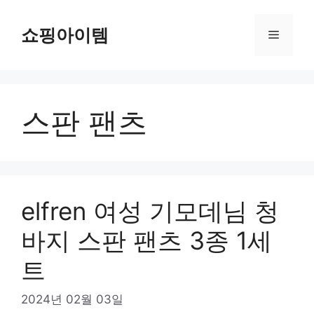
컨
텐
쇼핑아이템
메
츠
로
뉴
건
너
스판 팬츠
뛰
기
elfren 여성 기모데님 청
바지 스판 팬츠 3종 1세
트
2024년 02월 03일