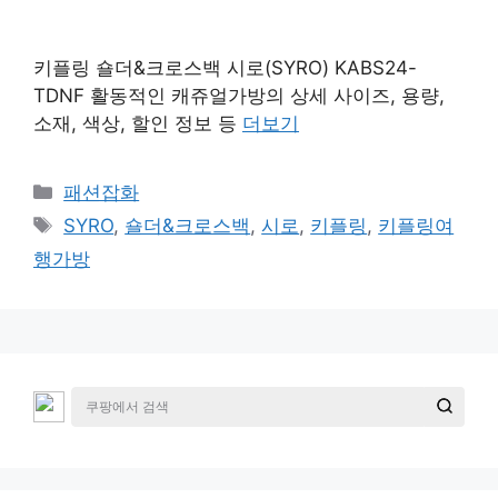
키플링 숄더&크로스백 시로(SYRO) KABS24-
TDNF 활동적인 캐쥬얼가방의 상세 사이즈, 용량,
소재, 색상, 할인 정보 등
더보기
카
패션잡화
테
태
SYRO
,
숄더&크로스백
,
시로
,
키플링
,
키플링여
고
그
행가방
리