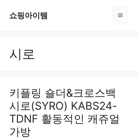
컨
텐
쇼핑아이템
메
츠
로
뉴
건
너
시로
뛰
기
키플링 숄더&크로스백
시로(SYRO) KABS24-
TDNF 활동적인 캐쥬얼
가방