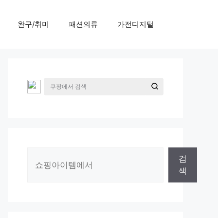
완구/취미
패션의류
가전디지털
검
검
색
색