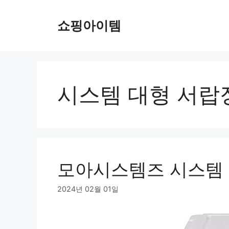
컨
텐
쇼핑아이템
츠
로
건
너
뛰
시스템 대형 서랍
기
모아시스템즈 시스템
2024년 02월 01일