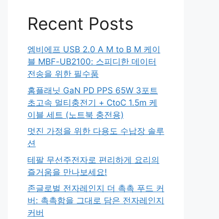
Recent Posts
엠비에프 USB 2.0 A M to B M 케이
블 MBF-UB2100: 스피디한 데이터
전송을 위한 필수품
홈플래닛 GaN PD PPS 65W 3포트
초고속 멀티충전기 + CtoC 1.5m 케
이블 세트 (노트북 충전용)
멋진 가정을 위한 다용도 수납장 솔루
션
테팔 무선주전자로 편리하게 요리의
즐거움을 만나보세요!
존글로벌 전자레인지 더 촉촉 푸드 커
버: 촉촉함을 그대로 담은 전자레인지
커버