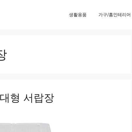
생활용품
가구/홈인테리어
장
 대형 서랍장