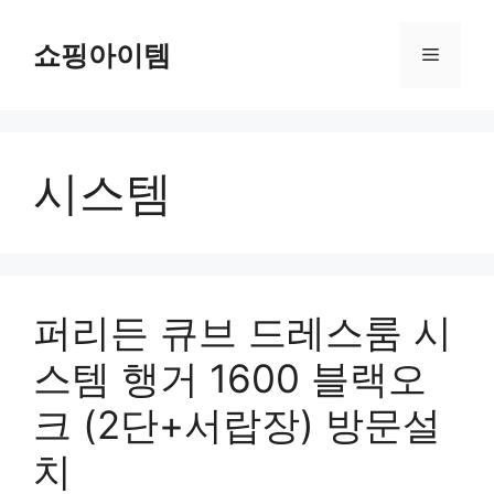
컨
텐
쇼핑아이템
메
츠
로
뉴
건
너
시스템
뛰
기
퍼리든 큐브 드레스룸 시
스템 행거 1600 블랙오
크 (2단+서랍장) 방문설
치