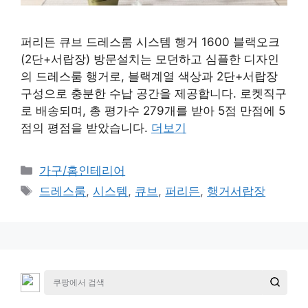
퍼리든 큐브 드레스룸 시스템 행거 1600 블랙오크
(2단+서랍장) 방문설치는 모던하고 심플한 디자인
의 드레스룸 행거로, 블랙계열 색상과 2단+서랍장
구성으로 충분한 수납 공간을 제공합니다. 로켓직구
로 배송되며, 총 평가수 279개를 받아 5점 만점에 5
점의 평점을 받았습니다.
더보기
카
가구/홈인테리어
테
태
드레스룸
,
시스템
,
큐브
,
퍼리든
,
행거서랍장
고
그
리