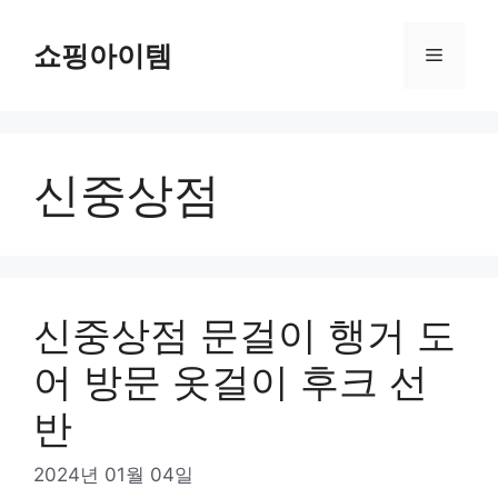
컨
텐
쇼핑아이템
메
츠
로
뉴
건
너
신중상점
뛰
기
신중상점 문걸이 행거 도
어 방문 옷걸이 후크 선
반
2024년 01월 04일