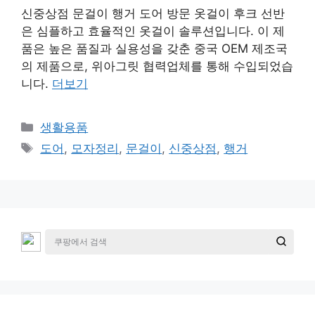
신중상점 문걸이 행거 도어 방문 옷걸이 후크 선반
은 심플하고 효율적인 옷걸이 솔루션입니다. 이 제
품은 높은 품질과 실용성을 갖춘 중국 OEM 제조국
의 제품으로, 위아그릿 협력업체를 통해 수입되었습
니다.
더보기
카
생활용품
테
태
도어
,
모자정리
,
문걸이
,
신중상점
,
행거
고
그
리