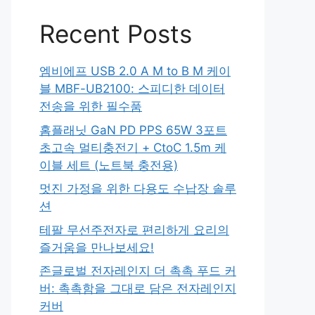
Recent Posts
엠비에프 USB 2.0 A M to B M 케이
블 MBF-UB2100: 스피디한 데이터
전송을 위한 필수품
홈플래닛 GaN PD PPS 65W 3포트
초고속 멀티충전기 + CtoC 1.5m 케
이블 세트 (노트북 충전용)
멋진 가정을 위한 다용도 수납장 솔루
션
테팔 무선주전자로 편리하게 요리의
즐거움을 만나보세요!
존글로벌 전자레인지 더 촉촉 푸드 커
버: 촉촉함을 그대로 담은 전자레인지
커버