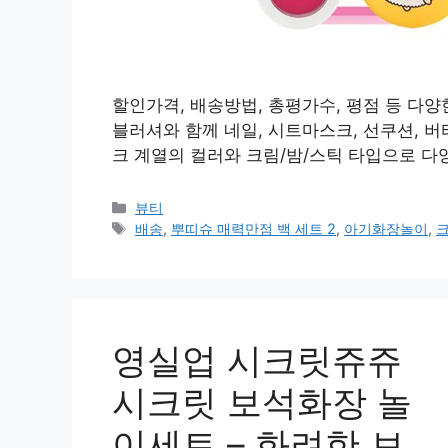
할인가격, 배송방법, 총평가수, 평점 등 다양
블러셔와 함께 네일, 시트마스크, 선쿠션, 
크 계열의 컬러와 크림/밤/스틱 타입으로 다
카
뷰티
테
태
배송
,
뿌띠슈 매력만점 백 세트 2
,
아기화장놀이
,
고
그
리
영실업 시크릿쥬쥬
시크릿 보석화장 놀
이세트 – 화려한 보