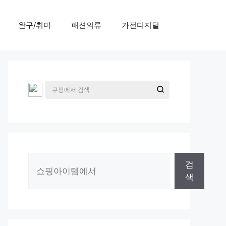
완구/취미
패션의류
가전디지털
검
검
색
색