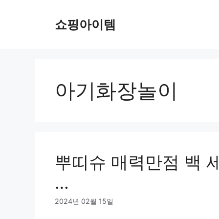
컨
텐
쇼핑아이템
츠
로
건
너
뛰
아기화장놀이
기
뿌띠슈 매력만점 백 세
…
2024년 02월 15일