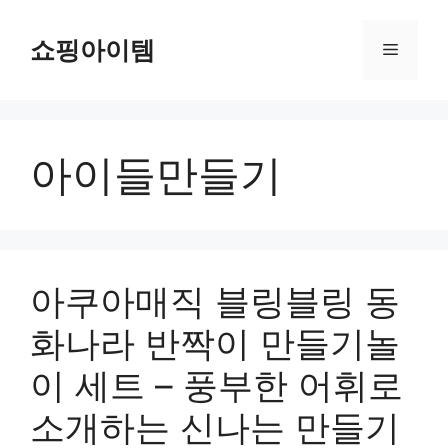
컨
텐
쇼핑아이템
메
츠
로
뉴
건
너
아이들만들기
뛰
기
아쿠아매직 블링블링 동
화나라 반짝이 만들기놀
이 세트 – 풍부한 어휘로
소개하는 신나는 만들기