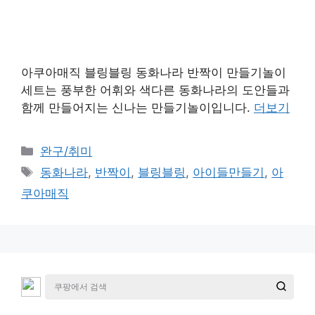
아쿠아매직 블링블링 동화나라 반짝이 만들기놀이
세트는 풍부한 어휘와 색다른 동화나라의 도안들과
함께 만들어지는 신나는 만들기놀이입니다.
더보기
카
완구/취미
테
태
동화나라
,
반짝이
,
블링블링
,
아이들만들기
,
아
고
그
쿠아매직
리