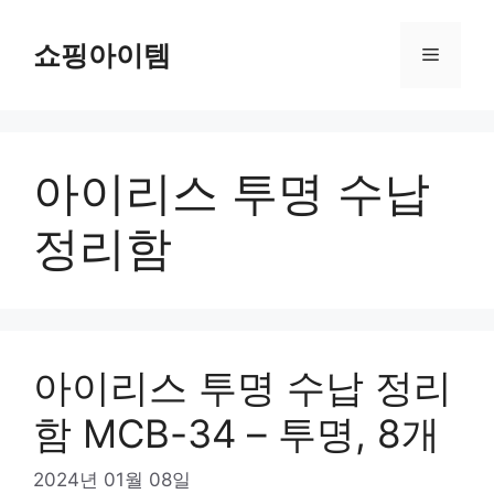
컨
텐
쇼핑아이템
메
츠
로
뉴
건
너
아이리스 투명 수납
뛰
기
정리함
아이리스 투명 수납 정리
함 MCB-34 – 투명, 8개
2024년 01월 08일