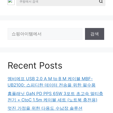
검
검색
색
Recent Posts
엠비에프 USB 2.0 A M to B M 케이블 MBF-
UB2100: 스피디한 데이터 전송을 위한 필수품
홈플래닛 GaN PD PPS 65W 3포트 초고속 멀티충
전기 + CtoC 1.5m 케이블 세트 (노트북 충전용)
멋진 가정을 위한 다용도 수납장 솔루션