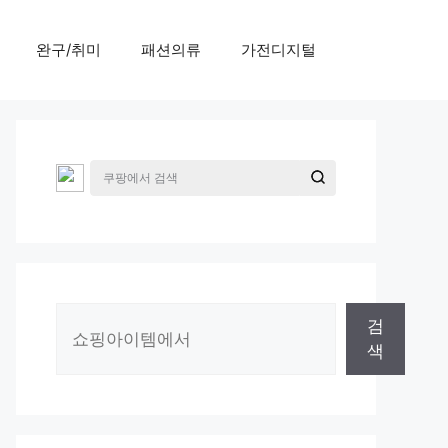
완구/취미
패션의류
가전디지털
검
검
색
색