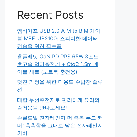
Recent Posts
엠비에프 USB 2.0 A M to B M 케이
블 MBF-UB2100: 스피디한 데이터
전송을 위한 필수품
홈플래닛 GaN PD PPS 65W 3포트
초고속 멀티충전기 + CtoC 1.5m 케
이블 세트 (노트북 충전용)
멋진 가정을 위한 다용도 수납장 솔루
션
테팔 무선주전자로 편리하게 요리의
즐거움을 만나보세요!
존글로벌 전자레인지 더 촉촉 푸드 커
버: 촉촉함을 그대로 담은 전자레인지
커버