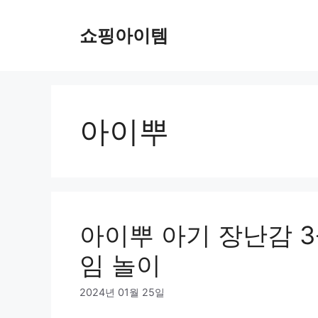
컨
텐
쇼핑아이템
츠
로
건
너
뛰
아이뿌
기
아이뿌 아기 장난감 3
임 놀이
2024년 01월 25일