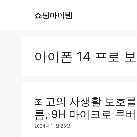
컨
텐
쇼핑아이템
츠
로
건
너
뛰
아이폰 14 프로 
기
최고의 사생활 보호를
름, 9H 마이크로 루버
2024년 11월 28일