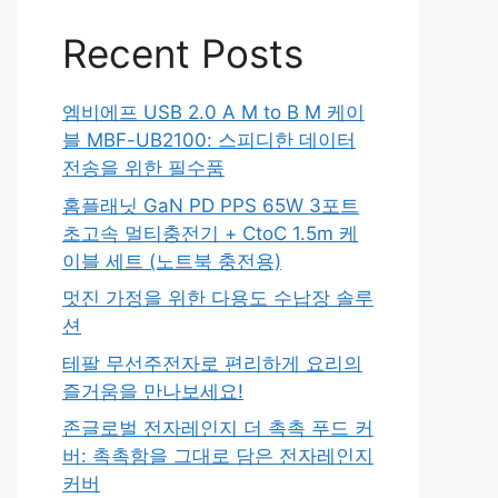
Recent Posts
엠비에프 USB 2.0 A M to B M 케이
블 MBF-UB2100: 스피디한 데이터
전송을 위한 필수품
홈플래닛 GaN PD PPS 65W 3포트
초고속 멀티충전기 + CtoC 1.5m 케
이블 세트 (노트북 충전용)
멋진 가정을 위한 다용도 수납장 솔루
션
테팔 무선주전자로 편리하게 요리의
즐거움을 만나보세요!
존글로벌 전자레인지 더 촉촉 푸드 커
버: 촉촉함을 그대로 담은 전자레인지
커버