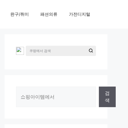
완구/취미
패션의류
가전디지털
검
검
색
색