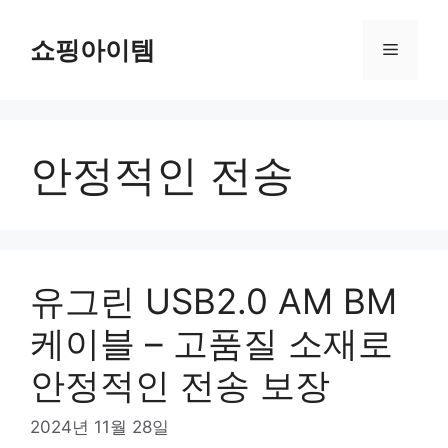
컨
텐
쇼핑아이템
메
츠
로
뉴
건
너
안정적인 전송
뛰
기
유그린 USB2.0 AM BM
케이블 – 고품질 소재로
안정적인 전송 보장
2024년 11월 28일