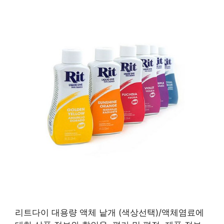
리트다이 대용량 액체 낱개 (색상선택)/액체염료에