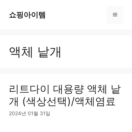
컨
텐
쇼핑아이템
메
츠
로
뉴
건
너
액체 낱개
뛰
기
리트다이 대용량 액체 낱
개 (색상선택)/액체염료
2024년 01월 31일