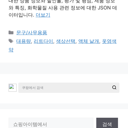
대한 상품 정보와 할인율, 평가 및 평점, 제품 정보
와 특징, 화학물질 사용 관련 정보에 대한 JSON 데
이터입니다.
더보기
카
문구/사무용품
테
태
대용량
,
리트다이
,
색상선택
,
액체 낱개
,
옷염색
고
그
약
리
검
검색
색