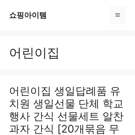
컨
텐
쇼핑아이템
메
츠
로
뉴
건
너
어린이집
뛰
기
어린이집 생일답례품 유
치원 생일선물 단체 학교
행사 간식 선물세트 알찬
과자 간식 [20개묶음 무