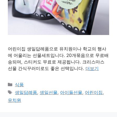
어린이집 생일답례품으로 유치원이나 학교의 행사
에 어울리는 선물세트입니다. 20개묶음으로 무료배
송되며, 스티커도 무료로 제공됩니다. 크리스마스
선물 간식꾸러미로도 좋은 선택입니다.
더보기
카
식품
테
태
생일답례품
,
생일선물
,
아이들선물
,
어린이집
,
고
그
유치원
리