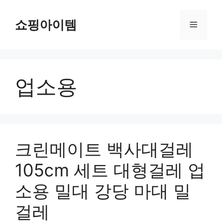
컨
텐
쇼핑아이템
메
츠
로
뉴
건
너
업소용
뛰
기
크린메이트 백사대걸레
105cm 세트 대형걸레 업
소용 밀대 강당 마대 밀
걸레