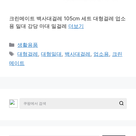
크린메이트 백사대걸레 105cm 세트 대형걸레 업소
용 밀대 강당 마대 밀걸레
더보기
카
생활용품
테
태
대형걸레
,
대형밀대
,
백사대걸레
,
업소용
,
크린
고
그
메이트
리