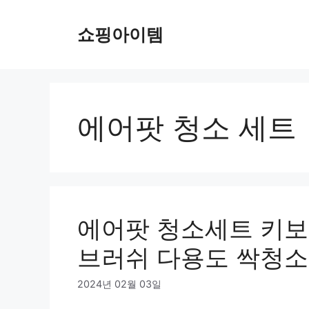
컨
텐
쇼핑아이템
츠
로
건
너
뛰
에어팟 청소 세트
기
에어팟 청소세트 키보
브러쉬 다용도 싹청소
2024년 02월 03일