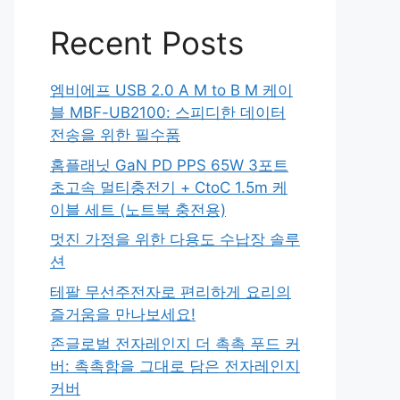
Recent Posts
엠비에프 USB 2.0 A M to B M 케이
블 MBF-UB2100: 스피디한 데이터
전송을 위한 필수품
홈플래닛 GaN PD PPS 65W 3포트
초고속 멀티충전기 + CtoC 1.5m 케
이블 세트 (노트북 충전용)
멋진 가정을 위한 다용도 수납장 솔루
션
테팔 무선주전자로 편리하게 요리의
즐거움을 만나보세요!
존글로벌 전자레인지 더 촉촉 푸드 커
버: 촉촉함을 그대로 담은 전자레인지
커버