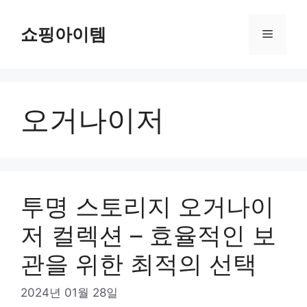
컨
텐
쇼핑아이템
메
츠
로
뉴
건
너
오거나이저
뛰
기
투명 스토리지 오거나이
저 컬렉션 – 효율적인 보
관을 위한 최적의 선택
2024년 01월 28일