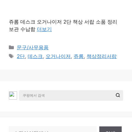
쥬롬 데스크 오거나이저 2단 책상 서랍 소품 정리
보관 수납함
더보기
카
문구/사무용품
테
태
2단
,
데스크
,
오거나이저
,
쥬롬
,
책상정리서랍
고
그
리
검