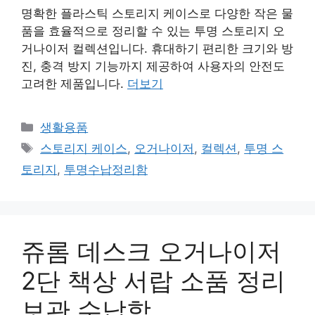
명확한 플라스틱 스토리지 케이스로 다양한 작은 물
품을 효율적으로 정리할 수 있는 투명 스토리지 오
거나이저 컬렉션입니다. 휴대하기 편리한 크기와 방
진, 충격 방지 기능까지 제공하여 사용자의 안전도
고려한 제품입니다.
더보기
카
생활용품
테
태
스토리지 케이스
,
오거나이저
,
컬렉션
,
투명 스
고
그
토리지
,
투명수납정리함
리
쥬롬 데스크 오거나이저
2단 책상 서랍 소품 정리
보관 수납함