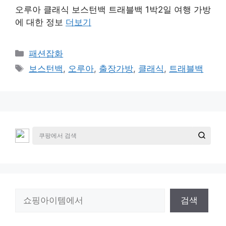
오루아 클래식 보스턴백 트래블백 1박2일 여행 가방
에 대한 정보
더보기
카
패션잡화
테
태
보스턴백
,
오루아
,
출장가방
,
클래식
,
트래블백
고
그
리
검
검색
색