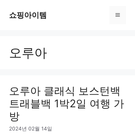
컨
텐
쇼핑아이템
메
츠
로
뉴
건
너
오루아
뛰
기
오루아 클래식 보스턴백
트래블백 1박2일 여행 가
방
2024년 02월 14일