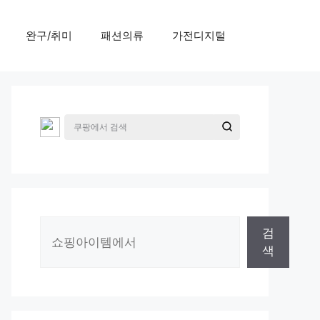
완구/취미
패션의류
가전디지털
검
검
색
색