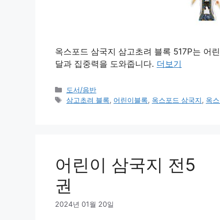
옥스포드 삼국지 삼고초려 블록 517P는 
달과 집중력을 도와줍니다.
더보기
카
도서/음반
테
태
삼고초려 블록
,
어린이블록
,
옥스포드 삼국지
,
옥스
고
그
리
어린이 삼국지 전5
권
2024년 01월 20일