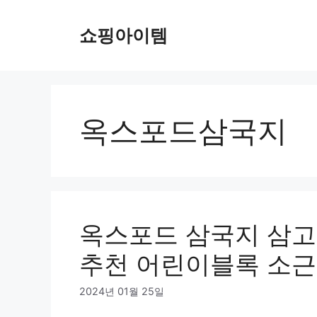
컨
텐
쇼핑아이템
츠
로
건
너
뛰
옥스포드삼국지
기
옥스포드 삼국지 삼고초
추천 어린이블록 소
2024년 01월 25일