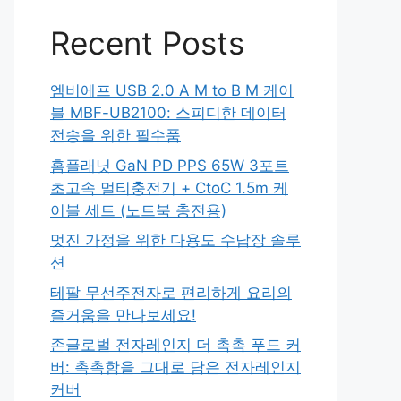
Recent Posts
엠비에프 USB 2.0 A M to B M 케이
블 MBF-UB2100: 스피디한 데이터
전송을 위한 필수품
홈플래닛 GaN PD PPS 65W 3포트
초고속 멀티충전기 + CtoC 1.5m 케
이블 세트 (노트북 충전용)
멋진 가정을 위한 다용도 수납장 솔루
션
테팔 무선주전자로 편리하게 요리의
즐거움을 만나보세요!
존글로벌 전자레인지 더 촉촉 푸드 커
버: 촉촉함을 그대로 담은 전자레인지
커버