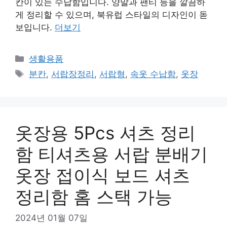
칸이 있는 수납함입니다. 양말과 팬티 등을 깔끔하
게 정리할 수 있으며, 북유럽 스타일의 디자인이 돋
보입니다.
더보기
카
생활용품
테
태
분칸
,
서랍장정리
,
서랍형
,
속옷 수납함
,
옷장
고
그
리
옷장용 5Pcs 셔츠 정리
함 티셔츠용 서랍 분배기
옷장 접이식 보드 셔츠
정리함 홈 스택 가능
2024년 01월 07일