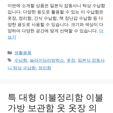
이번에 소개할 상품은 일본식 잡동사니 탁상 수납함
입니다. 다양한 용도로 활용할 수 있는 이 수납함은
옷장, 정리함, 간식 수납함, 책 장난감 수납함 등 다
양한 용도로 사용할 수 있습니다. 크기와 색상이 다
양하여 다양한 공간에 맞게 선택할 수 있습니다.
더
보기
카
생활용품
테
태
수납함
,
슬라이딩리빙박스
,
옷장
,
일본식 잡동사
고
그
니 탁상 수납함
,
정리함
리
특 대형 이불정리함 이불
가방 보관함 옷 옷장 의