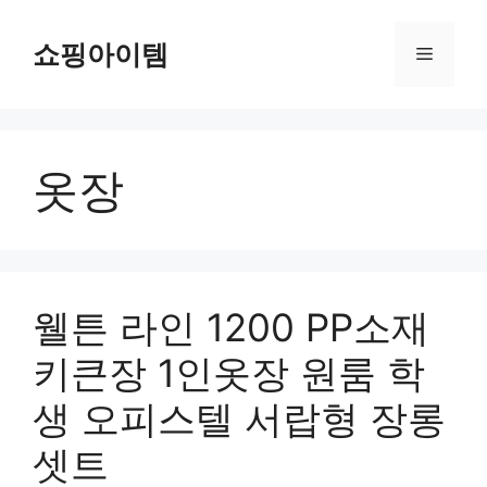
컨
텐
쇼핑아이템
메
츠
로
뉴
건
너
옷장
뛰
기
웰튼 라인 1200 PP소재
키큰장 1인옷장 원룸 학
생 오피스텔 서랍형 장롱
셋트