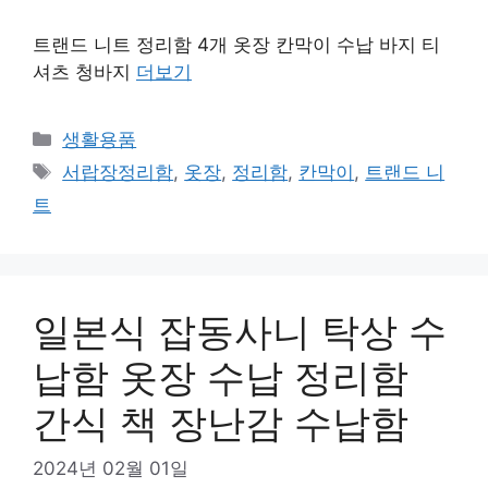
트랜드 니트 정리함 4개 옷장 칸막이 수납 바지 티
셔츠 청바지
더보기
카
생활용품
테
태
서랍장정리함
,
옷장
,
정리함
,
칸막이
,
트랜드 니
고
그
트
리
일본식 잡동사니 탁상 수
납함 옷장 수납 정리함
간식 책 장난감 수납함
2024년 02월 01일