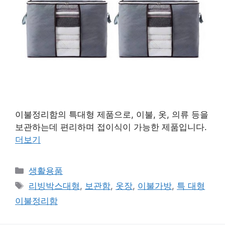
이불정리함의 특대형 제품으로, 이불, 옷, 의류 등을
보관하는데 편리하며 접이식이 가능한 제품입니다.
더보기
카
생활용품
테
태
리빙박스대형
,
보관함
,
옷장
,
이불가방
,
특 대형
고
그
이불정리함
리