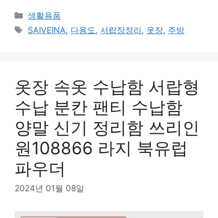
카
생활용품
테
태
SAIVEINA
,
다용도
,
서랍장정리
,
옷장
,
주방
고
그
리
옷장 속옷 수납함 서랍형
수납 분칸 팬티 수납함
양말 신기 정리함 쓰리인
원108866 라지 북유럽
파우더
2024년 01월 08일