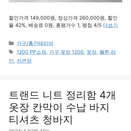
할인가격 149,000원, 정상가격 260,000원, 할인
율 42%, 배송료 0원, 총평가수 1, 평점 4/5
더보기
카
가구/홈인테리어
테
태
1200 PP소재
,
가구 옷장 1200
,
옷장
,
웰튼 라
고
그
인
,
키큰장
리
트랜드 니트 정리함 4개
옷장 칸막이 수납 바지
티셔츠 청바지