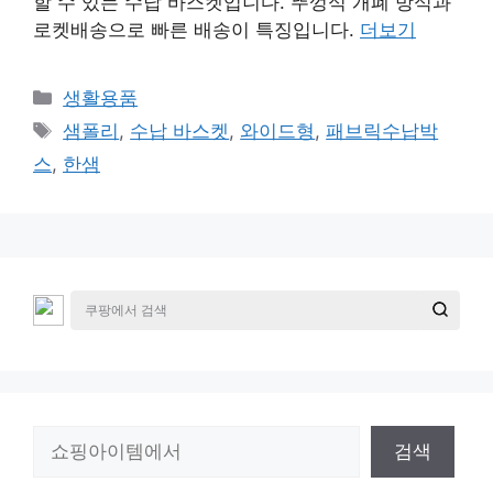
할 수 있는 수납 바스켓입니다. 뚜껑식 개폐 방식과
로켓배송으로 빠른 배송이 특징입니다.
더보기
카
생활용품
테
태
샘폴리
,
수납 바스켓
,
와이드형
,
패브릭수납박
고
그
스
,
한샘
리
검
검색
색