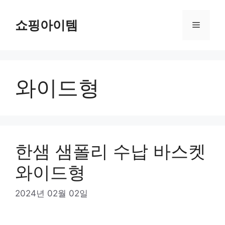
컨
텐
쇼핑아이템
메
츠
로
뉴
건
너
와이드형
뛰
기
한샘 샘폴리 수납 바스켓
와이드형
2024년 02월 02일