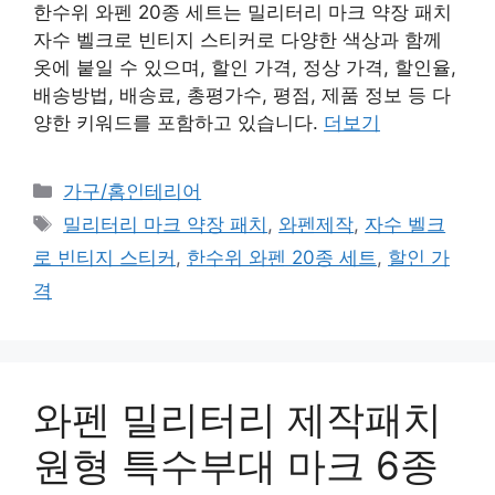
한수위 와펜 20종 세트는 밀리터리 마크 약장 패치
자수 벨크로 빈티지 스티커로 다양한 색상과 함께
옷에 붙일 수 있으며, 할인 가격, 정상 가격, 할인율,
배송방법, 배송료, 총평가수, 평점, 제품 정보 등 다
양한 키워드를 포함하고 있습니다.
더보기
카
가구/홈인테리어
테
태
밀리터리 마크 약장 패치
,
와펜제작
,
자수 벨크
고
그
로 빈티지 스티커
,
한수위 와펜 20종 세트
,
할인 가
리
격
와펜 밀리터리 제작패치
원형 특수부대 마크 6종