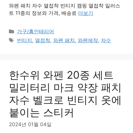
와펜 패치 자수 열접착 빈티지 캠핑 열접착 일러스
트 11종의 정보와 가격, 배송료
더보기
카
가구/홈인테리어
테
태
빈티지
,
열접착
,
와펜 패치
,
와펜제작
,
자수
고
그
리
한수위 와펜 20종 세트
밀리터리 마크 약장 패치
자수 벨크로 빈티지 옷에
붙이는 스티커
2024년 01월 04일