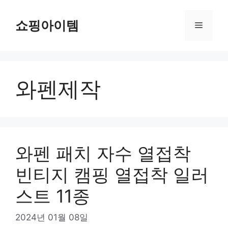
컨
텐
쇼핑아이템
메
츠
로
뉴
건
너
와펜제작
뛰
기
와펜 패치 자수 열접착
빈티지 캠핑 열접착 일러
스트 11종
2024년 01월 08일