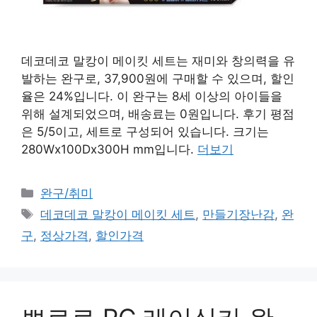
데코데코 말캉이 메이킷 세트는 재미와 창의력을 유
발하는 완구로, 37,900원에 구매할 수 있으며, 할인
율은 24%입니다. 이 완구는 8세 이상의 아이들을
위해 설계되었으며, 배송료는 0원입니다. 후기 평점
은 5/5이고, 세트로 구성되어 있습니다. 크기는
280Wx100Dx300H mm입니다.
더보기
카
완구/취미
테
태
데코데코 말캉이 메이킷 세트
,
만들기장난감
,
완
고
그
구
,
정상가격
,
할인가격
리