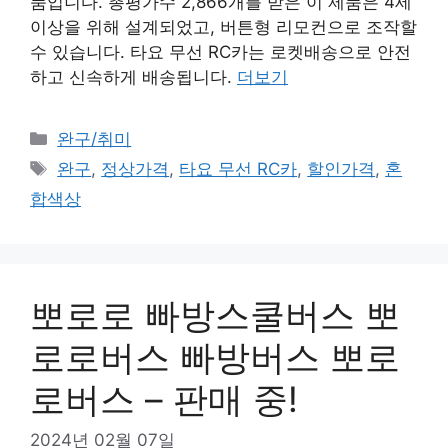
품입니다. 총평가수 2,866개를 받은 이 제품은 4세
이상을 위해 설계되었고, 버튼형 리모컨으로 조작할
수 있습니다. 타요 무선 RC카는 로켓배송으로 안전
하고 신속하게 배송됩니다.
더보기
카
완구/취미
테
태
완구
,
정상가격
,
타요 무선 RC카
,
할인가격
,
혼
고
그
합색상
리
뽀로로 빠방스쿨버스 뽀
로로버스 빠방버스 뽀로
로버스 – 판매 중!
2024년 02월 07일