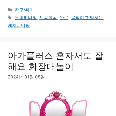
카
완구/취미
테
태
무빙티니핑
,
새콤달콤
,
완구
,
움직이고 말하는
,
고
그
캐치티니핑
리
아가플러스 혼자서도 잘
해요 화장대놀이
2024년 01월 08일