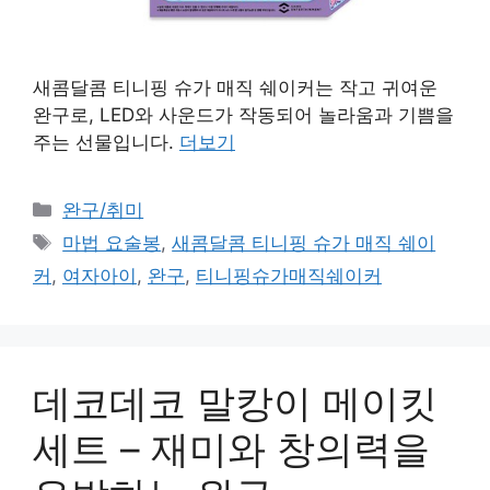
새콤달콤 티니핑 슈가 매직 쉐이커는 작고 귀여운
완구로, LED와 사운드가 작동되어 놀라움과 기쁨을
주는 선물입니다.
더보기
카
완구/취미
테
태
마법 요술봉
,
새콤달콤 티니핑 슈가 매직 쉐이
고
그
커
,
여자아이
,
완구
,
티니핑슈가매직쉐이커
리
데코데코 말캉이 메이킷
세트 – 재미와 창의력을