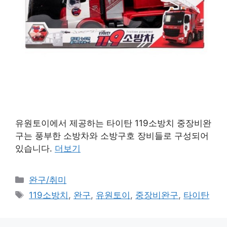
유원토이에서 제공하는 타이탄 119소방치 중장비완
구는 풍부한 소방차와 소방구호 장비들로 구성되어
있습니다.
더보기
카
완구/취미
테
태
119소방치
,
완구
,
유원토이
,
중장비완구
,
타이탄
고
그
리