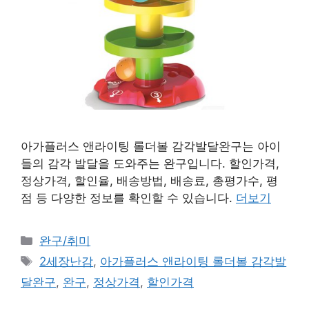
아가플러스 앤라이팅 롤더볼 감각발달완구는 아이
들의 감각 발달을 도와주는 완구입니다. 할인가격,
정상가격, 할인율, 배송방법, 배송료, 총평가수, 평
점 등 다양한 정보를 확인할 수 있습니다.
더보기
카
완구/취미
테
태
2세장난감
,
아가플러스 앤라이팅 롤더볼 감각발
고
그
달완구
,
완구
,
정상가격
,
할인가격
리