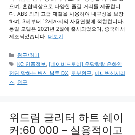
으며, 혼합색상으로 다양한 즐길 거리를 제공합니
다. ABS 외의 고급 재질을 사용하여 내구성을 보장
하며, 3세부터 12세까지의 사용연령에 적합합니다.
동일 모델은 2021년 2월에 출시되었으며, 중국에서
제조되었습니다.
더보기
카
완구/취미
테
태
KC 인증정보
,
[데이비드토이] 우당탕탕 은하안
고
그
전단 말하는 변신 블루 DX
,
로봇완구
,
미니변신시리
리
즈
,
완구
위드림 글리터 하트 쉐이
커:60 000 – 실용적이고