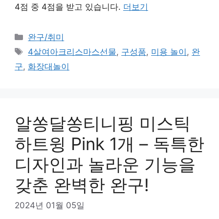
4점 중 4점을 받고 있습니다.
더보기
카
완구/취미
테
태
4살여아크리스마스선물
,
구성품
,
미용 놀이
,
완
고
그
구
,
화장대놀이
리
알쏭달쏭티니핑 미스틱
하트윙 Pink 1개 – 독특한
디자인과 놀라운 기능을
갖춘 완벽한 완구!
2024년 01월 05일