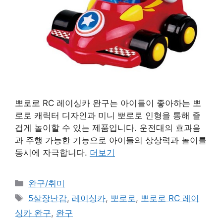
뽀로로 RC 레이싱카 완구는 아이들이 좋아하는 뽀
로로 캐릭터 디자인과 미니 뽀로로 인형을 통해 즐
겁게 놀이할 수 있는 제품입니다. 운전대의 효과음
과 주행 가능한 기능으로 아이들의 상상력과 놀이를
동시에 자극합니다.
더보기
카
완구/취미
테
태
5살장난감
,
레이싱카
,
뽀로로
,
뽀로로 RC 레이
고
그
싱카 완구
,
완구
리