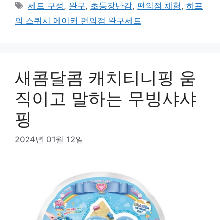
테
태
세트 구성
,
완구
,
초등장난감
,
편의점 체험
,
하프
고
그
의 스퀴시 메이커 편의점 완구세트
리
새콤달콤 캐치티니핑 움
직이고 말하는 무빙샤샤
핑
2024년 01월 12일