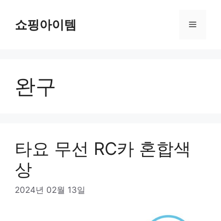
컨
텐
쇼핑아이템
메
츠
로
뉴
건
너
완구
뛰
기
타요 무선 RC카 혼합색
상
2024년 02월 13일