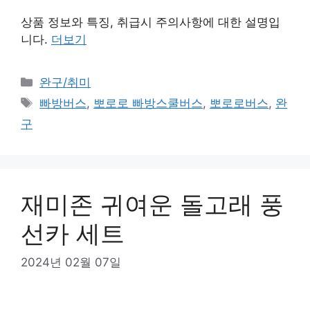
상품 정보와 특징, 취급시 주의사항에 대한 설명입
니다.
더보기
카
완구/취미
테
태
빠방버스
,
뽀로로 빠방스쿨버스
,
뽀로로버스
,
완
고
그
구
리
재미존 귀여운 돌고래 풍
선카 세트
2024년 02월 07일