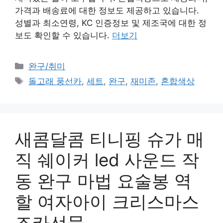
가격과 배송료에 대한 정보도 제공하고 있습니다.
성별과 최소연령, KC 인증정보 및 제조국에 대한 정
보도 확인할 수 있습니다.
더보기
카
완구/취미
테
태
돌고래 풍선카
,
세트
,
완구
,
재미존
,
혼합색상
고
그
리
새콤달콤 티니핑 슈가 매
직 쉐이커 led 사운드 작
동 완구 마법 요술봉 역
할 여자아이 크리스마스
조카선물