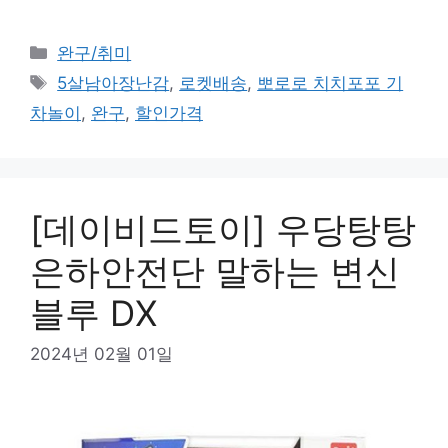
카
완구/취미
테
태
5살남아장난감
,
로켓배송
,
뽀로로 치치포포 기
고
그
차놀이
,
완구
,
할인가격
리
[데이비드토이] 우당탕탕
은하안전단 말하는 변신
블루 DX
2024년 02월 01일