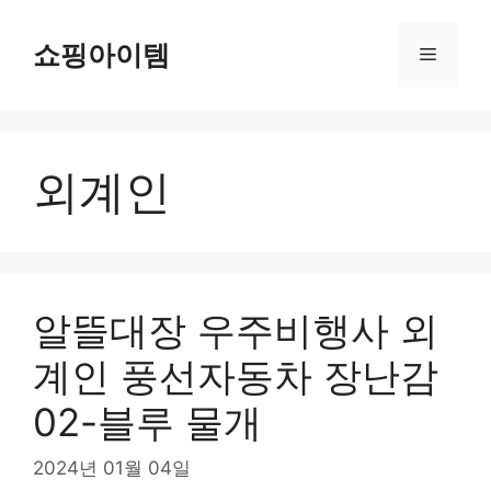
컨
텐
쇼핑아이템
메
츠
로
뉴
건
너
외계인
뛰
기
알뜰대장 우주비행사 외
계인 풍선자동차 장난감
02-블루 물개
2024년 01월 04일