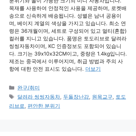
분위기와 놀이 가능한 크기의 미니 자동차입니다.
목재를 사용하여 안정적인 사용을 제공하며, 로켓배
송으로 신속하게 배송됩니다. 성별은 남녀 공용이
며, 베이지 계열의 색상을 가지고 있습니다. 최소 연
령은 36개월이며, 세트로 구성되어 있고 멀티(혼합)
컬러를 지니고 있습니다. 품명은 토도리브로 달려라
씽씽자동차이며, KC 인증정보도 포함되어 있습니
다. 크기는 39x10x32CM이고, 중량은 1.4kg입니다.
제조는 중국에서 이루어지며, 취급 방법과 주의 사
항에 대한 안전 표시도 있습니다.
더보기
카
완구/취미
테
태
달려라 씽씽자동차
,
두돌장난감
,
원목교구
,
토도
고
그
리브로
,
편안한 분위기
리