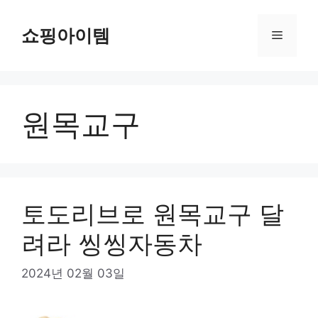
컨
텐
쇼핑아이템
메
츠
로
뉴
건
너
원목교구
뛰
기
토도리브로 원목교구 달
려라 씽씽자동차
2024년 02월 03일