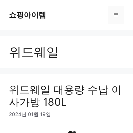
컨
텐
쇼핑아이템
메
츠
로
뉴
건
너
위드웨일
뛰
기
위드웨일 대용량 수납 이
사가방 180L
2024년 01월 19일